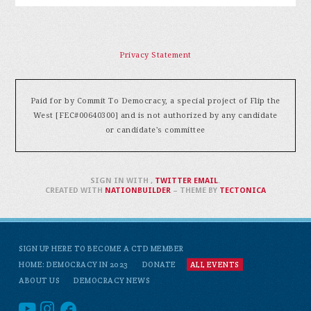
Privacy Statement
Paid for by Commit To Democracy, a special project of Flip the
West [FEC#00640300] and is not authorized by any candidate
or candidate's committee
SIGN IN WITH
,
TWITTER
EMAIL
.
CREATED WITH
NATIONBUILDER
– THEME BY
TECTONICA
SIGN UP HERE TO BECOME A CTD MEMBER
HOME: DEMOCRACY IN 2023
DONATE
ALL EVENTS
ABOUT US
DEMOCRACY NEWS