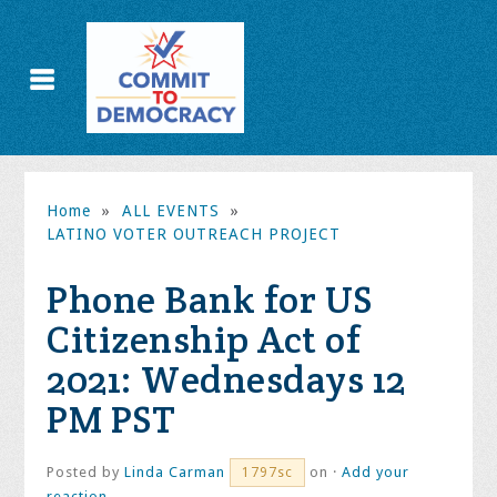
Home
»
ALL EVENTS
»
LATINO VOTER OUTREACH PROJECT
Phone Bank for US
Citizenship Act of
2021: Wednesdays 12
PM PST
Posted by
Linda Carman
on ·
Add your
1797sc
reaction