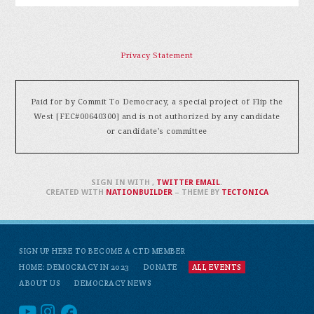
Privacy Statement
Paid for by Commit To Democracy, a special project of Flip the
West [FEC#00640300] and is not authorized by any candidate
or candidate's committee
SIGN IN WITH
,
TWITTER
EMAIL
.
CREATED WITH
NATIONBUILDER
– THEME BY
TECTONICA
SIGN UP HERE TO BECOME A CTD MEMBER
HOME: DEMOCRACY IN 2023
DONATE
ALL EVENTS
ABOUT US
DEMOCRACY NEWS