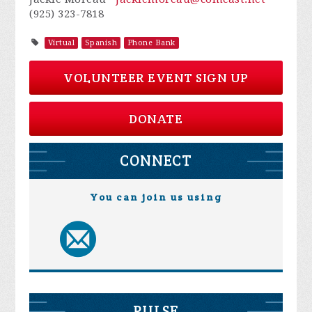
(925) 323-7818
Virtual
Spanish
Phone Bank
VOLUNTEER EVENT SIGN UP
DONATE
CONNECT
You can join us using
PULSE