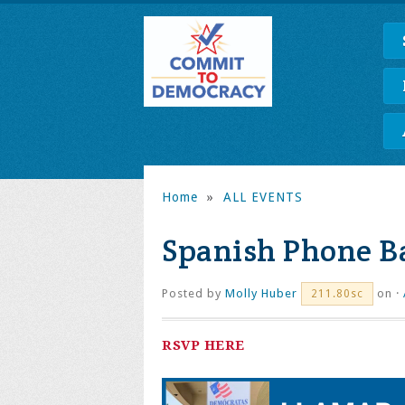
Home
»
ALL EVENTS
Spanish Phone B
Posted by
Molly Huber
on ·
211.80sc
RSVP HERE