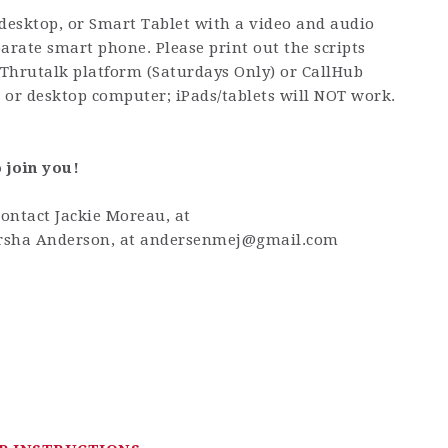
 desktop, or Smart Tablet with a video and audio
parate smart phone. Please print out the scripts
 Thrutalk platform (Saturdays Only) or CallHub
p or desktop computer; iPads/tablets will NOT work.
 join you!
contact Jackie Moreau, at
sha Anderson, at
andersenmej@gmail.com