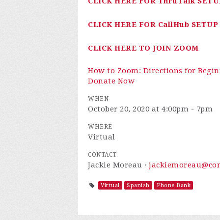
CLICK HERE FOR ThruTalk SET
CLICK HERE FOR CallHub SETU
CLICK HERE TO JOIN ZOOM
How to Zoom: Directions for Begin
Donate Now
WHEN
October 20, 2020 at 4:00pm - 7pm
WHERE
Virtual
CONTACT
Jackie Moreau ·
jackiemoreau@com
Virtual
Spanish
Phone Bank