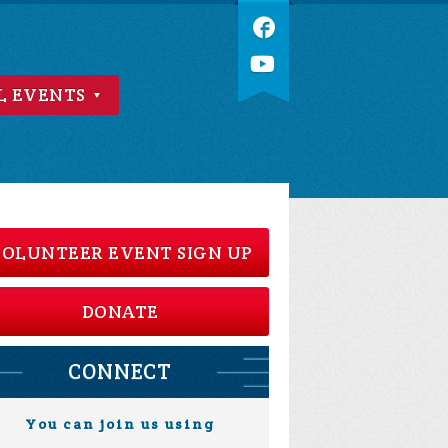
L EVENTS
OLUNTEER EVENT SIGN UP
DONATE
CONNECT
You can join us using