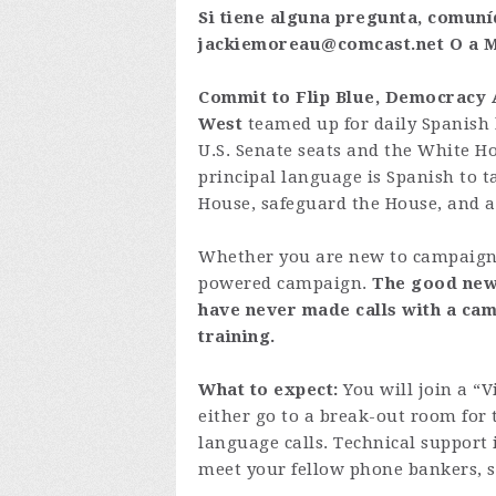
Si tiene alguna pregunta, comun
jackiemoreau@comcast.net
O a M
Commit to Flip Blue, Democracy Ac
West
teamed up for daily Spanish
U.S. Senate seats and the White H
principal language is Spanish to t
House, safeguard the House, and as
Whether you are new to campaigns 
powered campaign.
The good news
have never made calls with a cam
training.
What to expect:
You will join a “
either go to a break-out room for
language calls. Technical support 
meet your fellow phone bankers, sh